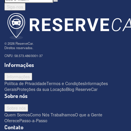
Siga-nos
© 2026 ReserveCar.
Direitos reservados.
CNPJ: 58.573.486/0001-37
Informações
Informações
Política de Privacidade
Termos e Condições
Informações
Gerais
Proteções da sua Locação
Blog ReserveCar
Sobre nós
Sobre nós
Quem Somos
Como Nós Trabalhamos
O que a Gente
Oferece
Passo-a-Passo
Contato