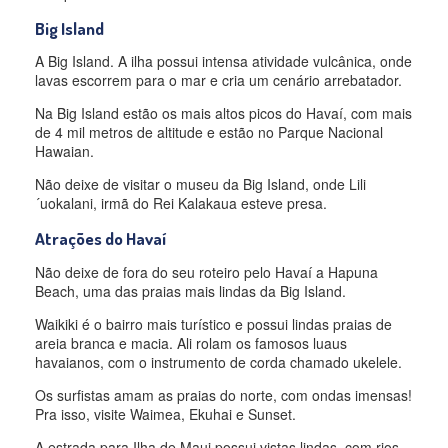
Big Island
A Big Island. A ilha possui intensa atividade vulcânica, onde
lavas escorrem para o mar e cria um cenário arrebatador.
Na Big Island estão os mais altos picos do Havaí, com mais
de 4 mil metros de altitude e estão no Parque Nacional
Hawaian.
Não deixe de visitar o museu da Big Island, onde Lili
´uokalani, irmã do Rei Kalakaua esteve presa.
Atrações do Havaí
Não deixe de fora do seu roteiro pelo Havaí a Hapuna
Beach, uma das praias mais lindas da Big Island.
Waikiki é o bairro mais turístico e possui lindas praias de
areia branca e macia. Ali rolam os famosos luaus
havaianos, com o instrumento de corda chamado ukelele.
Os surfistas amam as praias do norte, com ondas imensas!
Pra isso, visite Waimea, Ekuhai e Sunset.
A estrada para Ilha de Maui possui vistas lindas, com rios,